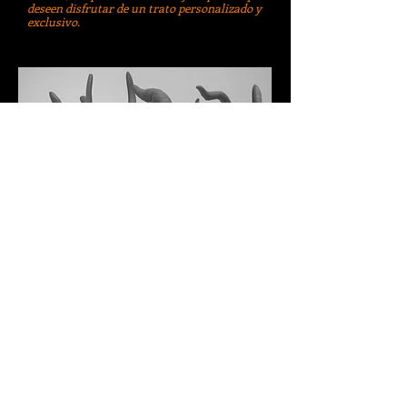
deseen disfrutar de un trato personalizado y
exclusivo.
Proyectos en los que se incluyen todo tipo de detalles
para que la experiencia sea completa, desde vistas a las
exposiciones más impactantes del momento a ágapes en
los enclaves más especiales de la ciudad de Madrid.
Share
Politica de Cookies