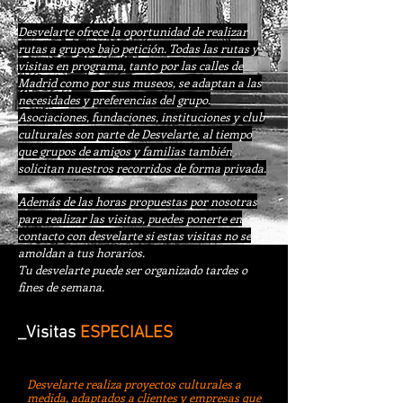
.
_Grupos
Desvelarte ofrece la oportunidad de realizar
rutas a grupos bajo petición. Todas las rutas y
visitas en programa, tanto por las calles de
Madrid como por sus museos, se adaptan a las
necesidades y preferencias del grupo.
Asociaciones, fundaciones, instituciones y club
culturales son parte de Desvelarte, al tiempo
que grupos de amigos y familias también
solicitan nuestros recorridos de forma privada.
Además de las horas propuestas por nosotras
para realizar las visitas, puedes ponerte en
contacto con desvelarte si estas visitas no se
amoldan a tus horarios.
Tu desvelarte puede ser organizado tardes o
fines de semana.
_Visitas
ESPECIALES
D
es
velarte realiza proyectos culturales a
medida, adaptados a clientes y empresas que