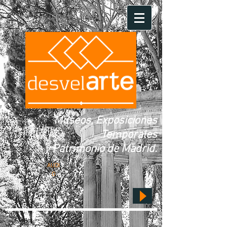
Museos, Exposiciones
Temporales
y Patrimonio de Madrid.
AUDI
O