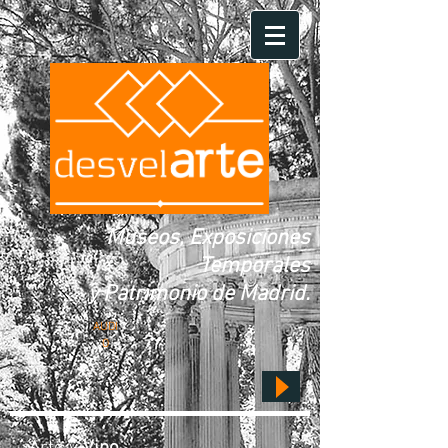
Museos, Exposiciones
Temporales
y Patrimonio de Madrid.
AUDI
O